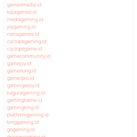
gamesmedia.id
kajagames.id
mediagaming.id
joygaming.id
nanagames.id
cyclopsgaming.id
cyclopsgame.id
gamecommunity.id
gamejoy.id
gamerking.id
gamerpro.id
gamingeasy.id
kaguragaming.id
gamingname.id
gamingking.id
platformgaming.id
kinggaming.id
gogaming.id
dragongaming.id