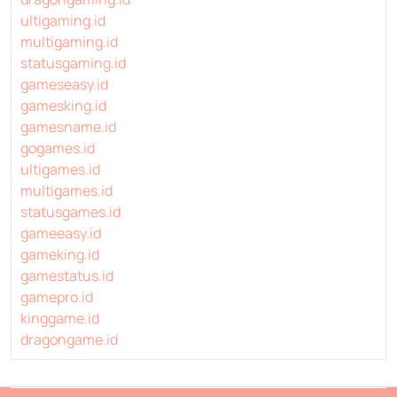
ultigaming.id
multigaming.id
statusgaming.id
gameseasy.id
gamesking.id
gamesname.id
gogames.id
ultigames.id
multigames.id
statusgames.id
gameeasy.id
gameking.id
gamestatus.id
gamepro.id
kinggame.id
dragongame.id