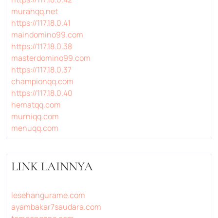
murahqq.net
https://117.18.0.41
maindomino99.com
https://117.18.0.38
masterdomino99.com
https://117.18.0.37
championqq.com
https://117.18.0.40
hematqq.com
murniqq.com
menuqq.com
LINK LAINNYA
lesehangurame.com
ayambakar7saudara.com