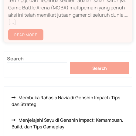
tertinggi, dan "legenda seluler" adalah salah satunya.
Game Battle Arena (MOBA) multipemain yang penuh
aksi ini telah memikat jutaan gamer di seluruh dunia.…
[...]
READ MORE
Search
Search
Membuka Rahasia Navia di Genshin Impact: Tips
dan Strategi
Menjelajahi Sayu di Genshin Impact: Kemampuan,
Build, dan Tips Gameplay