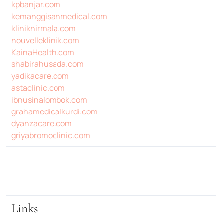
kpbanjar.com
kemanggisanmedical.com
kliniknirmala.com
nouvelleklinik.com
KainaHealth.com
shabirahusada.com
yadikacare.com
astaclinic.com
ibnusinalombok.com
grahamedicalkurdi.com
dyanzacare.com
griyabromoclinic.com
Links