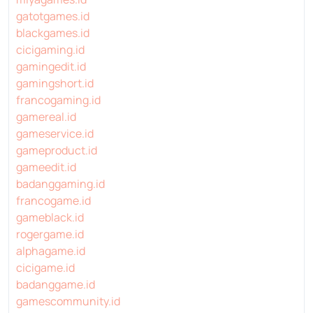
gatotgames.id
blackgames.id
cicigaming.id
gamingedit.id
gamingshort.id
francogaming.id
gamereal.id
gameservice.id
gameproduct.id
gameedit.id
badanggaming.id
francogame.id
gameblack.id
rogergame.id
alphagame.id
cicigame.id
badanggame.id
gamescommunity.id