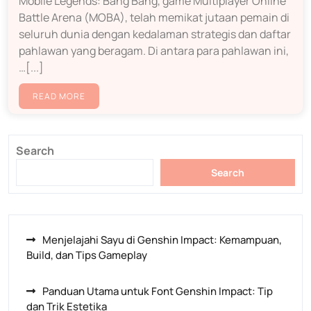
Mobile Legends: Bang Bang, game Multiplayer Online
Battle Arena (MOBA), telah memikat jutaan pemain di
seluruh dunia dengan kedalaman strategis dan daftar
pahlawan yang beragam. Di antara para pahlawan ini,
…[...]
READ MORE
Search
Search
Menjelajahi Sayu di Genshin Impact: Kemampuan,
Build, dan Tips Gameplay
Panduan Utama untuk Font Genshin Impact: Tip
dan Trik Estetika