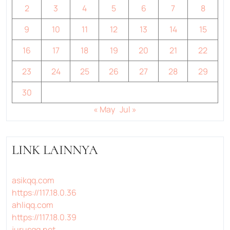
2
3
4
5
6
7
8
9
10
11
12
13
14
15
16
17
18
19
20
21
22
23
24
25
26
27
28
29
30
« May
Jul »
LINK LAINNYA
asikqq.com
https://117.18.0.36
ahliqq.com
https://117.18.0.39
jurusqq.net