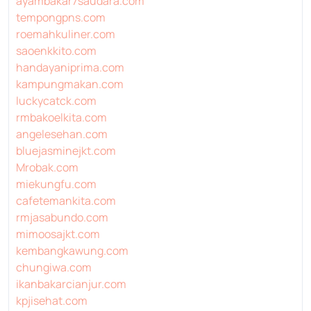
ayambakar7saudara.com
tempongpns.com
roemahkuliner.com
saoenkkito.com
handayaniprima.com
kampungmakan.com
luckycatck.com
rmbakoelkita.com
angelesehan.com
bluejasminejkt.com
Mrobak.com
miekungfu.com
cafetemankita.com
rmjasabundo.com
mimoosajkt.com
kembangkawung.com
chungiwa.com
ikanbakarcianjur.com
kpjisehat.com