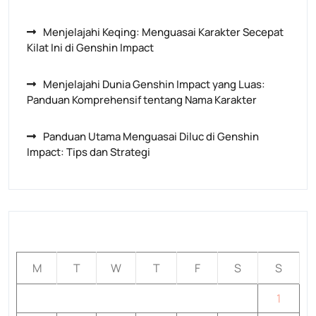
Menjelajahi Keqing: Menguasai Karakter Secepat
Kilat Ini di Genshin Impact
Menjelajahi Dunia Genshin Impact yang Luas:
Panduan Komprehensif tentang Nama Karakter
Panduan Utama Menguasai Diluc di Genshin
Impact: Tips dan Strategi
June 2025
M
T
W
T
F
S
S
1